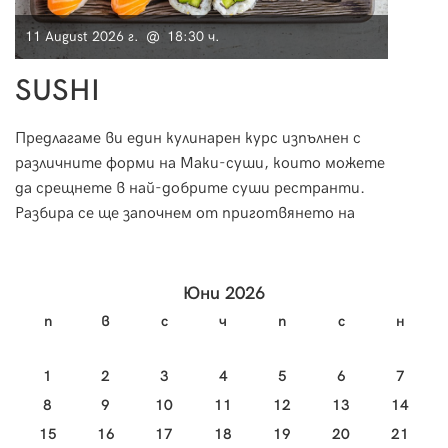
11 August 2026 г. @ 18:30 ч.
15 Au
SUSHI
Фр
Предлагаме ви един кулинарен курс изпълнен с
По вр
различните форми на Маки-суши, които можете
ще ви п
да срещнете в най-добрите суши рестранти.
възмо
Разбира се ще започнем от приготвянето на
свят 
ориза и специфичната техника на овкусяване, за
как с
да пристъпим към приготвянето на вкусно и
класи
изтънчено суши.
Юни 2026
п
в
с
ч
п
с
н
1
2
3
4
5
6
7
8
9
10
11
12
13
14
15
16
17
18
19
20
21