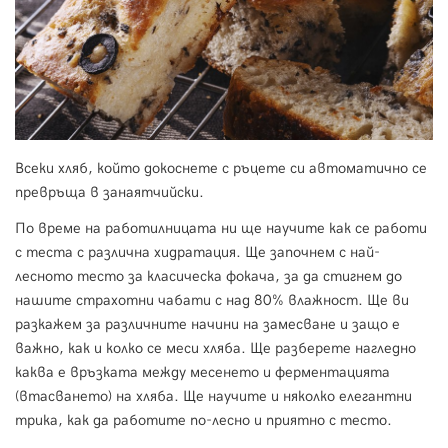
Всеки хляб, който докоснете с ръцете си автоматично се
превръща в занаятчийски.
По време на работилницата ни ще научите как се работи
с теста с различна хидратация. Ще започнем с най-
лесното тесто за класическа фокача, за да стигнем до
нашите страхотни чабати с над 80% влажност. Ще ви
разкажем за различните начини на замесване и защо е
важно, как и колко се меси хляба. Ще разберете нагледно
каква е връзката между месенето и ферментацията
(втасването) на хляба. Ще научите и няколко елегантни
трика, как да работите по-лесно и приятно с тесто.