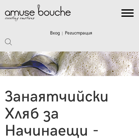
Вход
Регистрация
|
Занаятчийски
Хляб за
Начинаещи -