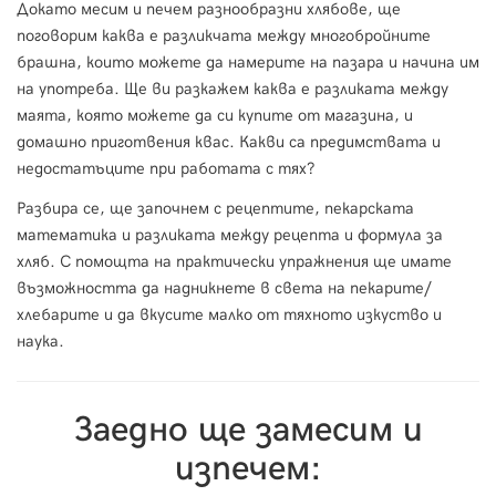
Докато месим и печем разнообразни хлябове, ще
поговорим каква е разликчата между многобройните
брашна, които можете да намерите на пазара и начина им
на употреба. Ще ви разкажем каква е разликата между
маята, която можете да си купите от магазина, и
домашно приготвения квас. Какви са предимствата и
недостатъците при работата с тях?
Разбира се, ще започнем с рецептите, пекарската
математика и разликата между рецепта и формула за
хляб. С помощта на практически упражнения ще имате
възможността да надникнете в света на пекарите/
хлебарите и да вкусите малко от тяхното изкуство и
наука.
Заедно ще замесим и
изпечем: