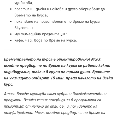
удобства;
престилки, дъски и ножове и друго оборидване за
времето на курса;
похапване на приготвените по време на курса
вкусотии;
мултимедийна презентация;
кафе, чай, вода по време на курса.
Времетраенето на курса е ориентировъчно! Моля,
имайте предвид, че по време на курса се работи както
индивидуално, така и в групи по трима души. Вратите
на училището отварят 15 мин. преди началото на всеки
курс.
Amuse Bouche използва само избрани висококачествени
продукти. Всички ястия предвидени в програмата се
приготвят от начало до край без използването на
полуфабрикати. Моля, имайте предвид, че по време на