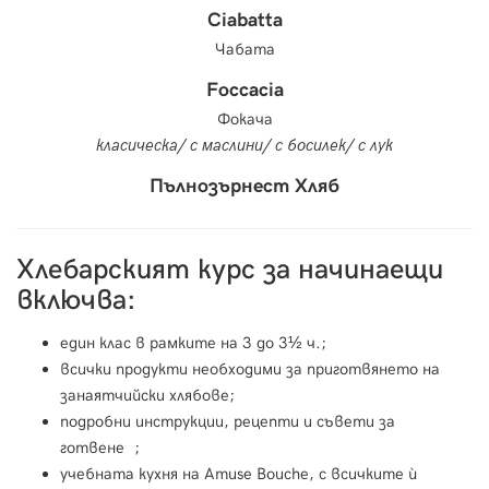
Ciabatta
Чабата
Foccacia
Фокача
класическа/ с маслини/ с босилек/ с лук
Пълнозърнест Хляб
Хлебарският курс за начинаещи
включва:
един клас в рамките на 3 до 3½ ч.;
всички продукти необходими за приготвянето на
занаятчийски хлябове;
подробни инструкции, рецепти и съвети за
готвене ;
учебната кухня на Amuse Bouche, с всичките ѝ