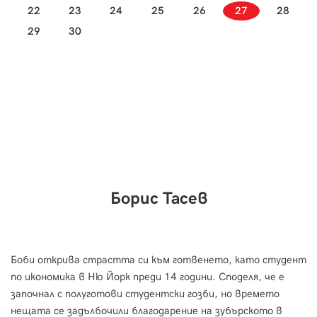
22
23
24
25
26
27
28
29
30
Борис Тасев
Боби открива страстта си към готвенето, като студент
по икономика в Ню Йорк преди 14 години. Споделя, че е
започнал с полуготови студентски гозби, но времето
нещата се задълбочили благодарение на зубърското в