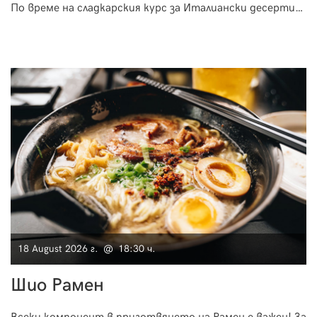
По време на сладкарския курс за Италиански десерти
ще разберете, че и сладкарството в Италия не
отстъпва по нищо на френското, например.
18 August 2026 г. @ 18:30 ч.
Шио Рамен