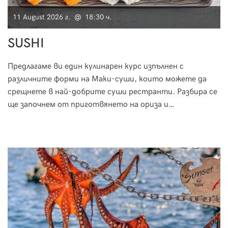
11 August 2026 г. @ 18:30 ч.
SUSHI
Предлагаме ви един кулинарен курс изпълнен с
различните форми на Маки-суши, които можете да
срещнете в най-добрите суши рестранти. Разбира се
ще започнем от приготвянето на ориза и
специфичната техника на овкусяване, за да
пристъпим към приготвянето на вкусно и изтънчено
суши.