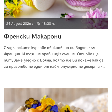
24 August 2026 г. @ 18:30 ч.
Френски Макарони
Сладкарските курсове обикновено ни водят към
Франция. И този не прави изключение. Отново ще
пътуваме заедно с Бояна, която ще Ви покаже как да
си приготвите един от най-популярните десерти -
Френски Макарони.