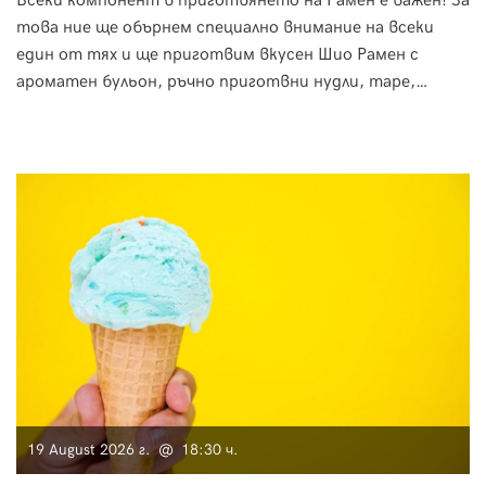
Всеки компонент в приготвянето на Рамен е важен! За
това ние ще обърнем специално внимание на всеки
един от тях и ще приготвим вкусен Шио Рамен с
ароматен бульон, ръчно приготвни нудли, таре,
ароматно олио, чар шу, аджицуке тамаго и още.
19 August 2026 г. @ 18:30 ч.