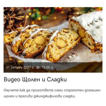
31 January 2027 г. @ 13:05 ч.
Видео Щолен и Сладки
Научете как да приготвяте сами страхотен домашен
щолен и красиви джинджифилови сладки.