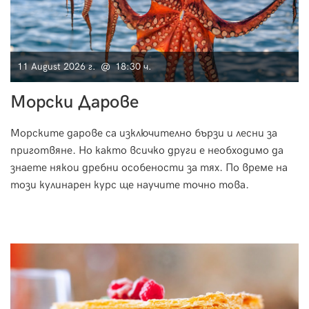
11 August 2026 г. @ 18:30 ч.
Морски Дарове
Морските дарове са изключително бързи и лесни за
приготвяне. Но както всичко други е необходимо да
знаете някои дребни особености за тях. По време на
този кулинарен курс ще научите точно това.