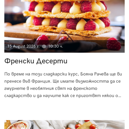
15 August 2026 г. @ 10:30 ч.
Френски Десерти
По време на този сладкарски курс, Бояна Рачева ще ви
пренесе във Франция. Ще имате възможността да се
гмурнете в необятния свят на френското
сладкарство и да научите как се приготвят някои от
най-известните класически френски десерти.