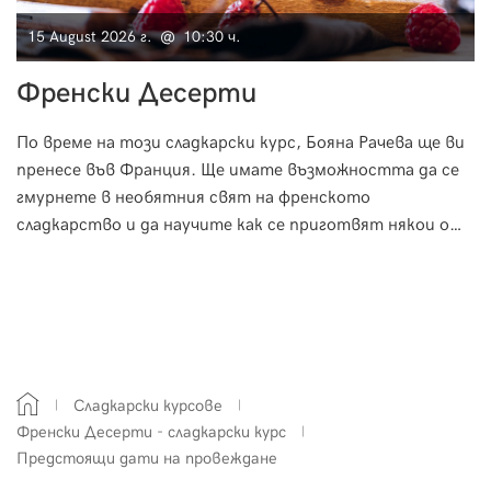
15 August 2026 г. @ 10:30 ч.
Френски Десерти
По време на този сладкарски курс, Бояна Рачева ще ви
пренесе във Франция. Ще имате възможността да се
гмурнете в необятния свят на френското
сладкарство и да научите как се приготвят някои от
най-известните класически френски десерти.
Сладкарски курсове
Френски Десерти - сладкарски курс
Предстоящи дати на провеждане