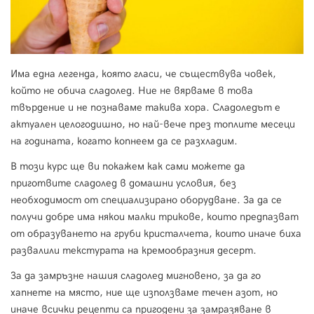
Има една легенда, която гласи, че съществува човек,
който не обича сладолед. Ние не вярваме в това
твърдение и не познаваме такива хора. Сладоледът е
актуален целогодишно, но най-вече през топлите месеци
на годината, когато копнеем да се разхладим.
В този курс ще ви покажем как сами можете да
приготвите сладолед в домашни условия, без
необходимост от специализирано оборудване. За да се
получи добре има някои малки трикове, които предпазват
от образуването на груби кристалчета, които иначе биха
развалили текстурата на кремообразния десерт.
За да замръзне нашия сладолед мигновено, за да го
хапнете на място, ние ще използваме течен азот, но
иначе всички рецепти са пригодени за замразяване в