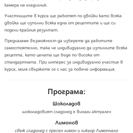
камера на хладилник.
Участниците в курса ще работят по двойки като всяка
двойка ще изпълни всяка една от рецептите и ще си
подели крайния резултат.
Предлагаме възможност да изберете да работите
самостоятелно, така че индивидуално да изпълните всяка
рецепта, като цената ще бъде по-висока от
стандартната. При интерес за индивидуално участие в
курса, моля свържете се с нас за повече информация.
Програма:
Шоколадов
шоколадовият сладолед е винаги актуален
Лимонов
свеж сладолед с пресен лимон и ликьор Лимончело