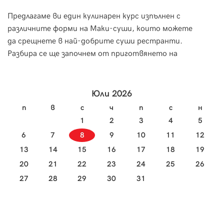
Предлагаме ви един кулинарен курс изпълнен с
Морск
различните форми на Маки-суши, които можете
за пр
да срещнете в най-добрите суши рестранти.
необх
Разбира се ще започнем от приготвянето на
за тя
ориза и специфичната техника на овкусяване, за
научи
да пристъпим към приготвянето на вкусно и
изтънчено суши.
Юли 2026
п
в
с
ч
п
с
н
1
2
3
4
5
6
7
8
9
10
11
12
13
14
15
16
17
18
19
20
21
22
23
24
25
26
27
28
29
30
31