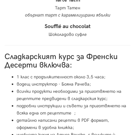
Тарт Татен
обърнат тарт с карамелизирани ябълки
Soufflé au chocolat
Шоколадово суфле
Сладкарският курс за Френски
Десерти включва:
1 клас с продължителност около 3,5 часа;
водещ инструктор - Бояна Рачева;
всички продукти необходими за приготвянето на
рецептите предвидени в сладкарския курс;
подробни инструкции и съвети за приготвянето на
всяка една от рецептите ;
детайлно написани рецепти в PDF формат,
оформени в удобна книжка;
учебната кухня на Amuse Bouche, с всичките ѝ