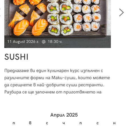
11 August 2026 г. @ 18:30 ч.
11 Au
SUSHI
Мо
Предлагаме ви един кулинарен курс изпълнен с
Морск
различните форми на Маки-суши, които можете
за пр
да срещнете в най-добрите суши рестранти.
необх
Разбира се ще започнем от приготвянето на
за тя
ориза и специфичната техника на овкусяване, за
научи
да пристъпим към приготвянето на вкусно и
изтънчено суши.
Април 2025
п
в
с
ч
п
с
н