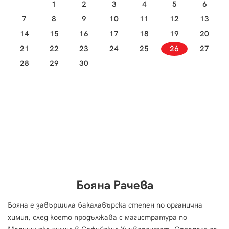
1
2
3
4
5
6
7
8
9
10
11
12
13
14
15
16
17
18
19
20
21
22
23
24
25
26
27
28
29
30
Бояна Рачева
Бояна е завършила бакалавърска степен по органична
химия, след което продължава с магистратура по