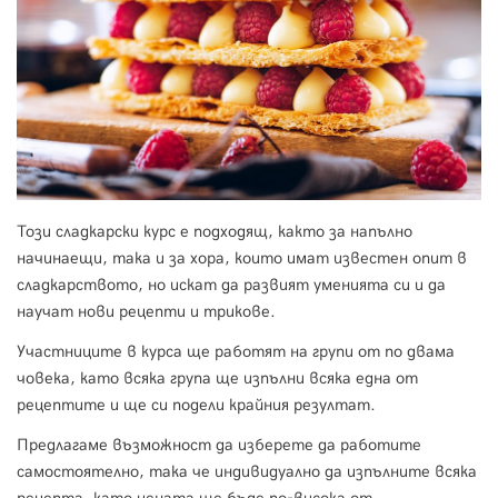
Този сладкарски курс е подходящ, както за напълно
начинаещи, така и за хора, които имат известен опит в
сладкарството, но искат да развият уменията си и да
научат нови рецепти и трикове.
Участниците в курса ще работят на групи от по двама
човека, като всяка група ще изпълни всяка една от
рецептите и ще си подели крайния резултат.
Предлагаме възможност да изберете да работите
самостоятелно, така че индивидуално да изпълните всяка
рецепта, като цената ще бъде по-висока от