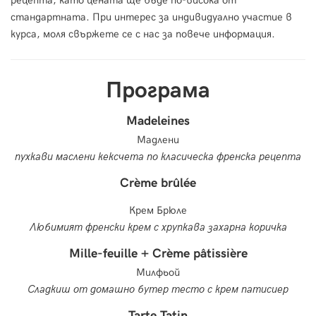
стандартната. При интерес за индивидуално участие в
курса, моля свържете се с нас за повече информация.
Програма
Madeleines
Мадлени
пухкави маслени кексчета по класическа френска рецепта
Crème brûlée
Крем Брюле
Любимият френски крем с хрупкава захарна коричка
Mille-feuille + Crème pâtissière
Милфьой
Сладкиш от домашно бутер тесто с крем патисиер
Tarte Tatin