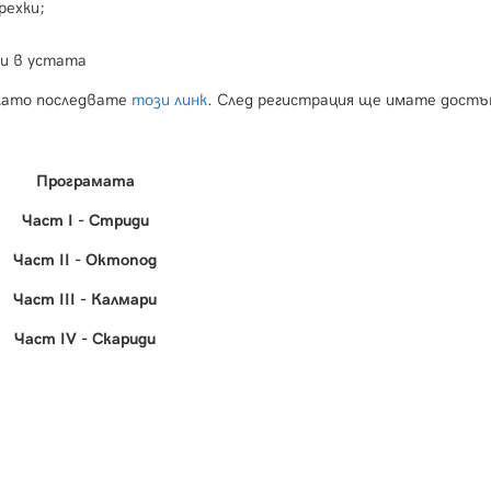
рехки;
пи в устата
 като последвате
този линк
. След регистрация ще имате достъ
Програмата
Част I - Стриди
Част II - Октопод
Част III - Калмари
Част IV - Скариди