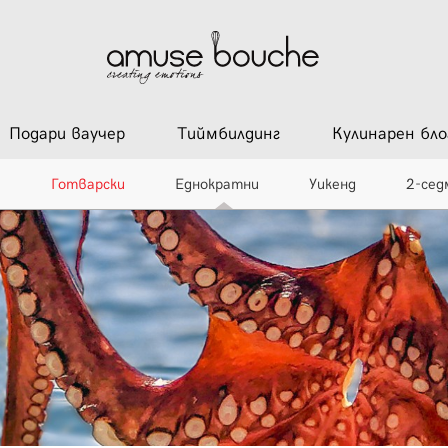
Подари ваучер
Тиймбилдинг
Кулинарен бло
и
Готварски
Еднократни
Уикенд
2-сед