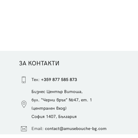
сладкарство и да научите как се приготвят някои
в
от най-известните класически френски десерти.
ЗА КОНТАКТИ
Тел:
+359 877 585 873
Бизнес Център Витоша,
бул. “Черни връх” №47, ет. 1
(централен вход)
София 1407, България
Еmail:
contact@amusebouche-bg.com