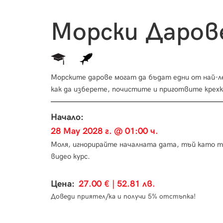
Морски Дарове
Морските дарове могат да бъдат едни от най-л
как да изберете, почистите и приготвите крехк
Начало:
28 May 2028 г. @ 01:00 ч.
Моля, игнорирайте началната дата, тъй като т
видео курс.
Цена:
27.00 € | 52.81 лв.
Доведи приятел/ка и получи 5% отстъпка!