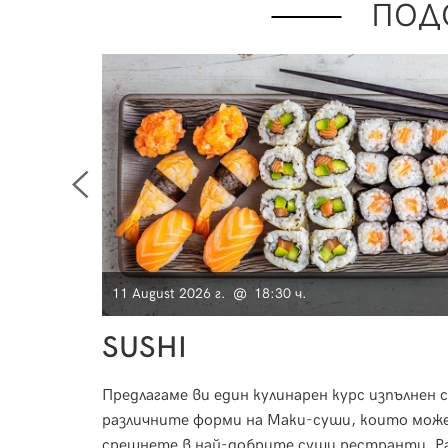
ПОД
11 August 2026 г. @ 18:30 ч.
SUSHI
разберете
Предлагаме ви един кулинарен курс изпълнен с
ие,
различните форми на Маки-суши, които мож
не. Курсът
срещнете в най-добрите суши рестранти. Р