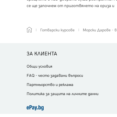
бходимо
се ще започнем от приготвянето на ориза и
 да
специфичната техника на овкусяване, за да
ен и
пристъпим към приготвянето на вкусно и
исанието,
изтънчено суши.
Готварски курсове
Морски Дарове - в
ЗА КЛИЕНТА
Общи условия
FAQ - често задавани въпроси
Партньорство и реклама
Политика за защита на личните данни