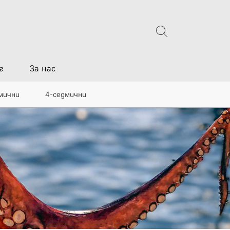
г
За нас
мични
4-седмични