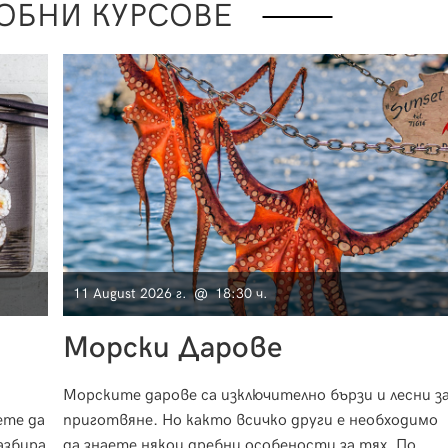
ОБНИ КУРСОВЕ
11 August 2026 г. @ 18:30 ч.
Морски Дарове
Морските дарове са изключително бързи и лесни з
ете да
приготвяне. Но както всичко други е необходимо
азбира
да знаете някои дребни особености за тях. По