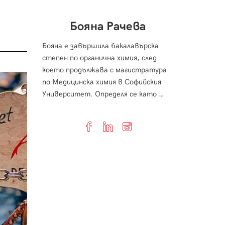
Бояна Рачева
Бояна е завършила бакалавърска
степен по органична химия, след
което продължава с магистратура
по Медицинска химия в Софийския
Университет. Определя се като …