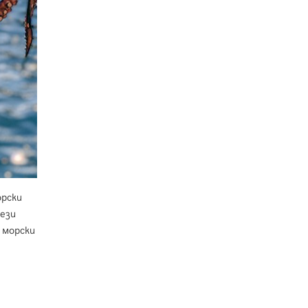
орски
тези
 морски