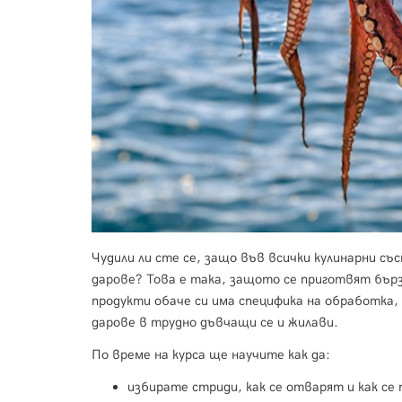
Чудили ли сте се, защо във всички кулинарни съ
дарове? Това е така, защото се приготвят бързо
продукти обаче си има специфика на обработка,
дарове в трудно дъвчащи се и жилави.
По време на курса ще научите как да:
избирате стриди, как се отварят и как се