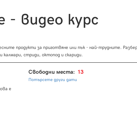
 - видео курс
есните продукти за приготвяне или пък - най-трудните. Разбе
и калмари, стриди, октопод и скариди.
Свободни места:
13
Потърсете други дати
ова е