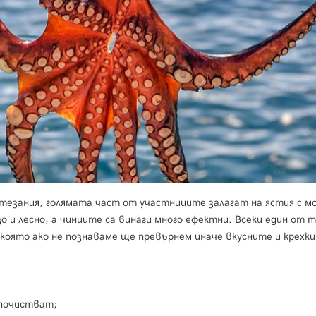
стезания, голямата част от участниците залагат на ястия с м
 и лесно, а чиниите са винаги много ефектни. Всеки един от 
 която ако не познаваме ще превърнем иначе вкусните и крехки
 почистват;