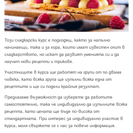
Този сладкарски курс е подходящ, както за напълно
начинаещи, така и за хора, които имат известен опит в
сладкарството, но искат да развият уменията си и да
научат нови рецепти и трикове.
Участниците в курса ще работят на групи от по двама
човека, като всяка група ще изпълни всяка една от
рецептите и ще си подели крайния резултат.
Предлагаме възможност да изберете да работите
самостоятелно, така че индивидуално да изпълните всяка
рецепта, като цената ще бъде по-висока от
стандартната. При интерес за индивидуално участие в
курса, моля свържете се с нас за повече информация.