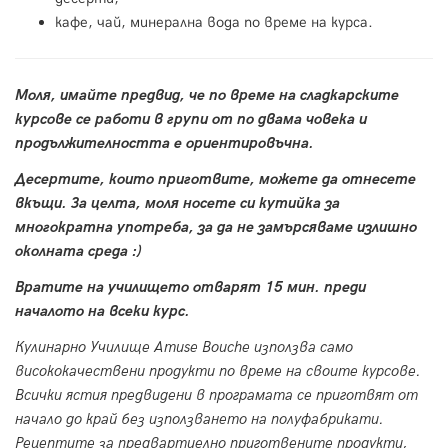
кафе, чай, минерална вода по време на курса.
Моля, имайте предвид, че по време на сладкарските
курсове се работи в групи от по двама човека и
продължителността е ориентировъчна.
Десертите, които приготвите, можете да отнесете
вкъщи. За целта, моля носете си кутийка за
многократна употреба, за да не замърсяваме излишно
околната среда :)
Вратите на училището отварят 15 мин. преди
началото на всеки курс.
Кулинарно Училище Amuse Bouche използва само
висококачествени продукти по време на своите курсове.
Всички ястия предвидени в програмата се приготвят от
начало до край без използването на полуфабрикати.
Рецептите за предвартиелно приготвените продукти,