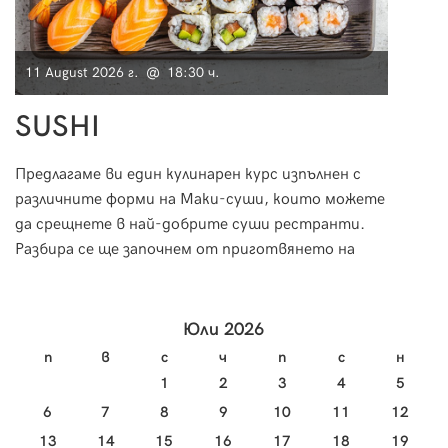
11 August 2026 г. @ 18:30 ч.
11 Au
SUSHI
Мо
Предлагаме ви един кулинарен курс изпълнен с
Морск
различните форми на Маки-суши, които можете
за пр
да срещнете в най-добрите суши рестранти.
необх
Разбира се ще започнем от приготвянето на
за тя
ориза и специфичната техника на овкусяване, за
научи
да пристъпим към приготвянето на вкусно и
изтънчено суши.
Юли 2026
п
в
с
ч
п
с
н
1
2
3
4
5
6
7
8
9
10
11
12
13
14
15
16
17
18
19