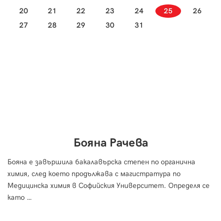
20
21
22
23
24
25
26
27
28
29
30
31
Бояна Рачева
Бояна е завършила бакалавърска степен по органична
химия, след което продължава с магистратура по
Медицинска химия в Софийския Университет. Определя се
като …