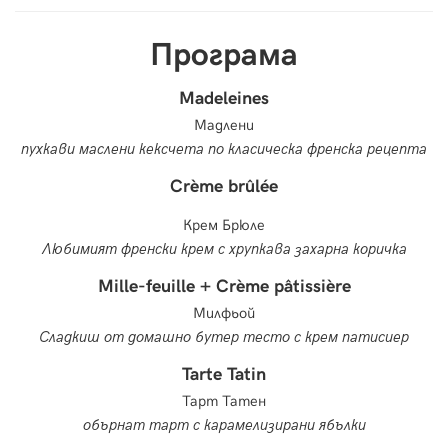
Програма
Madeleines
Мадлени
пухкави маслени кексчета по класическа френска рецепта
Crème brûlée
Крем Брюле
Любимият френски крем с хрупкава захарна коричка
Mille-feuille + Crème pâtissière
Милфьой
Сладкиш от домашно бутер тесто с крем патисиер
Tarte Tatin
Тарт Татен
обърнат тарт с карамелизирани ябълки