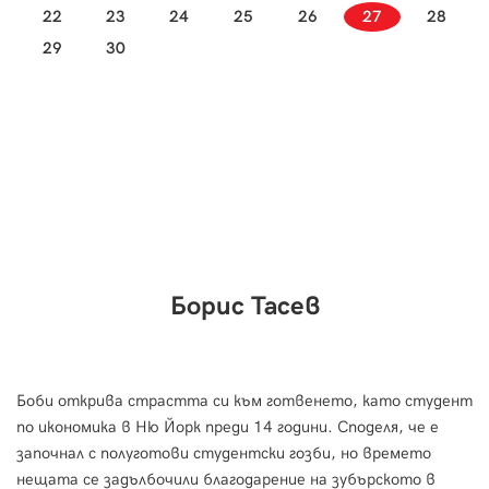
22
23
24
25
26
27
28
29
30
Борис Тасев
Боби открива страстта си към готвенето, като студент
по икономика в Ню Йорк преди 14 години. Споделя, че е
започнал с полуготови студентски гозби, но времето
нещата се задълбочили благодарение на зубърското в