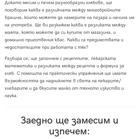
Докато месим и печем разнообразни хлябове, ще
поговорим каква е разликчата между многобройните
брашна, които можете да намерите на пазара и начина им
на употреба. Ще ви разкажем каква е разликата между
маята, която можете да си купите от магазина, и
домашно приготвения квас. Какви са предимствата и
недостатъците при работата с тях?
Разбира се, ще започнем с рецептите, пекарската
математика и разликата между рецепта и формула за
хляб. С помощта на практически упражнения ще имате
възможността да надникнете в света на пекарите/
хлебарите и да вкусите малко от тяхното изкуство и
наука.
Заедно ще замесим и
изпечем: