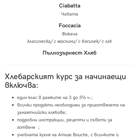
Ciabatta
Чабата
Foccacia
Фокача
класическа/ с маслини/ с босилек/ с лук
Пълнозърнест Хляб
Хлебарският курс за начинаещи
включва:
един клас в рамките на 3 до 3½ ч.;
всички продукти необходими за приготвянето на
занаятчийски хлябове;
подробни инструкции, рецепти и съвети за
готвене ;
учебната кухня на Amuse Bouche, с всичките ѝ