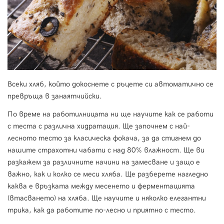
Всеки хляб, който докоснете с ръцете си автоматично се
превръща в занаятчийски.
По време на работилницата ни ще научите как се работи
с теста с различна хидратация. Ще започнем с най-
лесното тесто за класическа фокача, за да стигнем до
нашите страхотни чабати с над 80% влажност. Ще ви
разкажем за различните начини на замесване и защо е
важно, как и колко се меси хляба. Ще разберете нагледно
каква е връзката между месенето и ферментацията
(втасването) на хляба. Ще научите и няколко елегантни
трика, как да работите по-лесно и приятно с тесто.