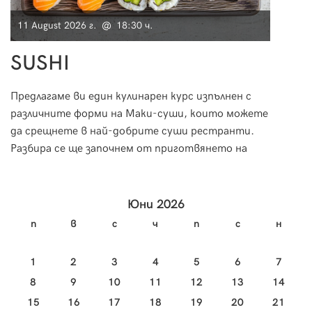
11 August 2026 г. @ 18:30 ч.
11 Au
SUSHI
Мо
Предлагаме ви един кулинарен курс изпълнен с
Морск
различните форми на Маки-суши, които можете
за пр
да срещнете в най-добрите суши рестранти.
необх
Разбира се ще започнем от приготвянето на
за тя
ориза и специфичната техника на овкусяване, за
научи
да пристъпим към приготвянето на вкусно и
изтънчено суши.
Юни 2026
п
в
с
ч
п
с
н
1
2
3
4
5
6
7
8
9
10
11
12
13
14
15
16
17
18
19
20
21