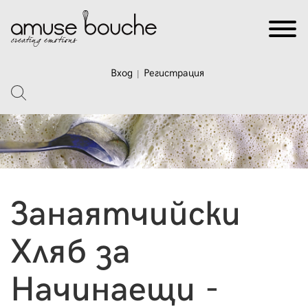
Вход
Регистрация
|
Занаятчийски
Хляб за
Начинаещи -