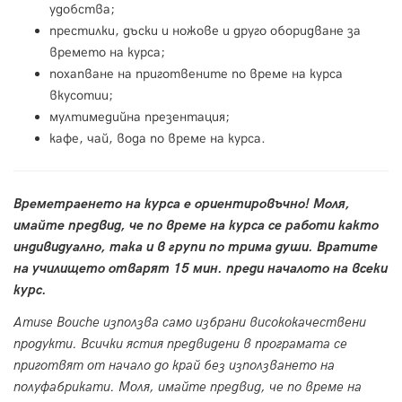
удобства;
престилки, дъски и ножове и друго оборидване за
времето на курса;
похапване на приготвените по време на курса
вкусотии;
мултимедийна презентация;
кафе, чай, вода по време на курса.
Времетраенето на курса е ориентировъчно! Моля,
имайте предвид, че по време на курса се работи както
индивидуално, така и в групи по трима души. Вратите
на училището отварят 15 мин. преди началото на всеки
курс.
Amuse Bouche използва само избрани висококачествени
продукти. Всички ястия предвидени в програмата се
приготвят от начало до край без използването на
полуфабрикати. Моля, имайте предвид, че по време на