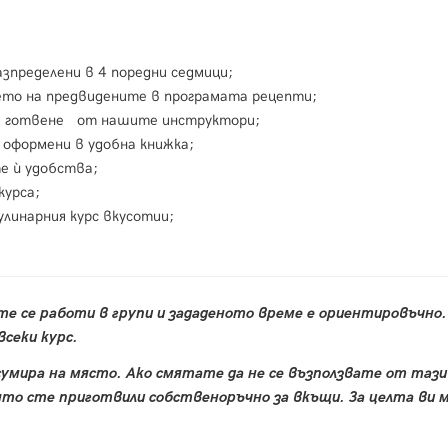
азпределени в 4 поредни седмици;
ето на предвидените в програмата рецепти;
за готвене от нашите инструктори;
 оформени в удобна книжка;
те ѝ удобства;
курса;
улинарния курс вкусотии;
те се работи в групи и зададеното време е ориентировъчно.
секи курс.
сумира на място. Ако смятате да не се възползвате от тази
то сте приготвили собственоръчно за вкъщи. За целта ви 