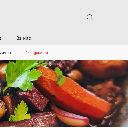
г
За нас
мични
4-седмични