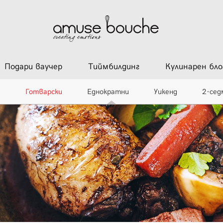
Подари ваучер
Тиймбилдинг
Кулинарен бло
и
Готварски
Еднократни
Уикенд
2-сед