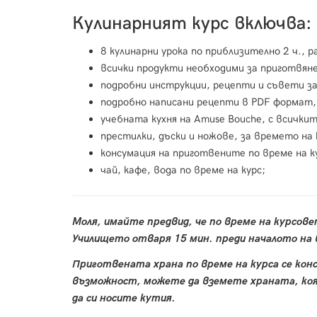
Кулинарният курс включва:
8 кулинарни урока по приблизително 2 ч., р
всички продукти необходими за приготвян
подробни инструкции, рецепти и съвети 
подробно написани рецепти в PDF формат,
учебната кухня на Amuse Bouche, с всички
престилки, дъски и ножове, за времето на 
консумация на приготвените по време на к
чай, кафе, вода по време на курс;
Моля, имайте предвид, че по време на курсове
Училището отваря 15 мин. преди началото на в
Приготвената храна по време на курса се кон
възможност, можете да вземете храната, коя
да си носите кутия.