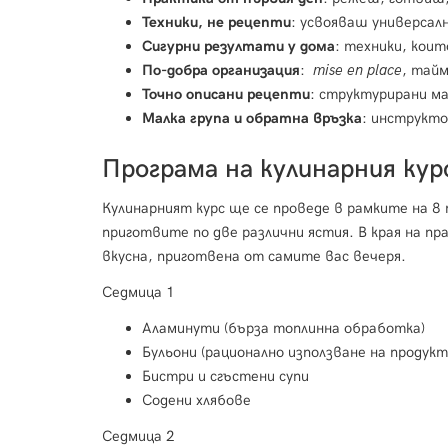
Техники, не рецепти
: усвояваш универсал
Сигурни резултати у дома
: техники, коит
По-добра организация
:
mise en place
, тайм
Точно описани рецепти
: структурирани м
Малка група и обратна връзка
: инструкто
Програма на кулинарния кур
Кулинарният курс ще се проведе в рамките на 8 
приготвите по две различни ястия. В края на п
вкусна, приготвена от самите вас вечеря.
Седмица 1
Аламинути (бърза топлинна обработка)
Бульони (рационално използване на продук
Бистри и сгъстени супи
Содени хлябове
Седмица 2