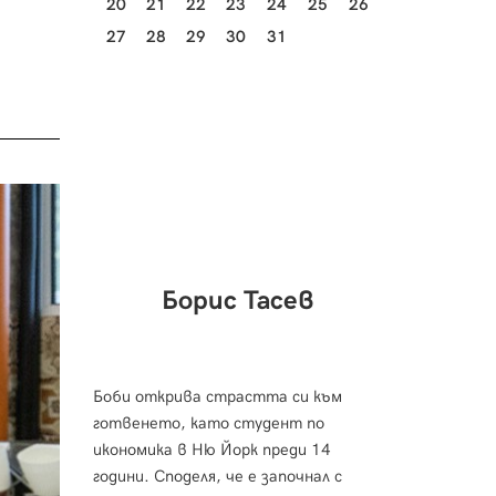
20
21
22
23
24
25
26
27
28
29
30
31
Борис Тасев
Боби открива страстта си към
готвенето, като студент по
икономика в Ню Йорк преди 14
години. Споделя, че е започнал с