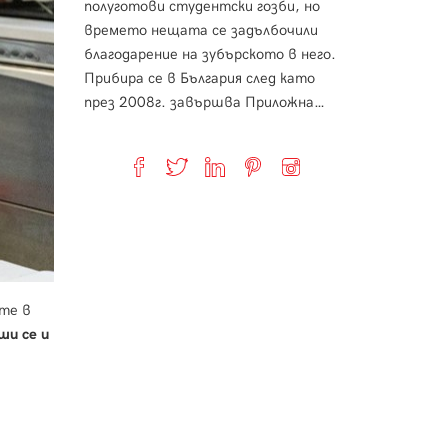
полуготови студентски гозби, но
времето нещата се задълбочили
благодарение на зубърското в него.
Прибира се в България след като
през 2008г. завършва Приложна…
те в
ши се и