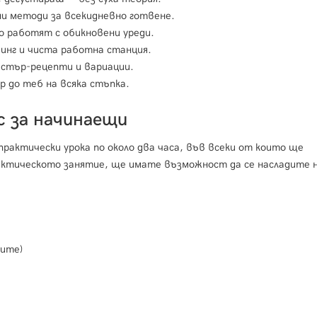
ни методи за всекидневно готвене.
о работят с обикновени уреди.
инг и чиста работна станция.
астър-рецепти и вариации.
р до теб на всяка стъпка.
с за начинаещи
практически урока по около два часа, във всеки от които ще
рактическото занятие, ще имате възможност да се насладите 
тите)