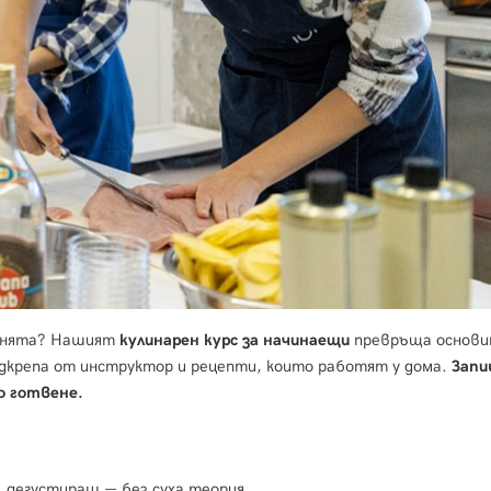
ухнята? Нашият
кулинарен курс за начинаещи
превръща основи
одкрепа от инструктор и рецепти, които работят у дома.
Запи
о готвене.
 дегустираш — без суха теория.