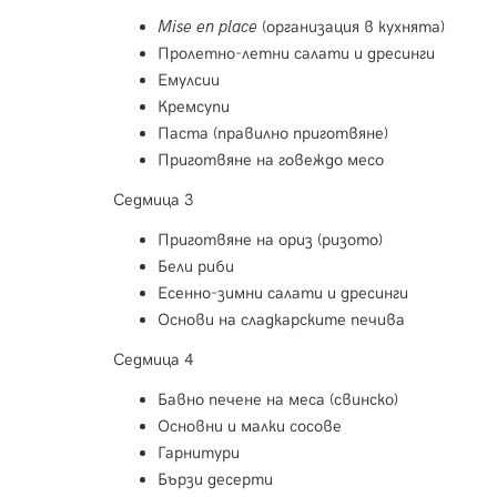
Mise en place
(организация в кухнята)
Пролетно-летни салати и дресинги
Емулсии
Кремсупи
Паста (правилно приготвяне)
Приготвяне на говеждо месо
Седмица 3
Приготвяне на ориз (ризото)
Бели риби
Есенно-зимни салати и дресинги
Основи на сладкарските печива
Седмица 4
Бавно печене на меса (свинско)
Основни и малки сосове
Гарнитури
Бързи десерти