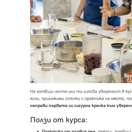
Не готвиш често или ти липсва увереност в к
ясни, приложими стъпки с практика на място, п
направи първата си сигурна крачка към уверен
Ползи от курса:
Практика от първия ден
: режеш, готвиш,