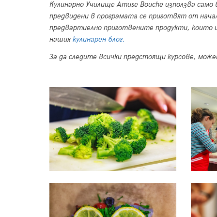
Кулинарно Училище Amuse Bouche използва само 
предвидени в програмата се приготвят от начал
предвартиелно приготвените продукти, които и
нашия
кулинарен блог
.
За да следите всички предстоящи курсове, мож