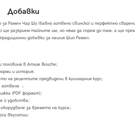
Добавки
о за Рамен Чар Шу (бавно готвено свинско) и перфектно сваре
но ще разкрием тайните им, но няма да спрем до там, а ще пре
традиционни добавки за нашия Шио Рамен.
и половина в Amuse Bouche;
форми и история;
то на рецептите предвидени в кулинарния курс;
а готвене ;
нижка (PDF формат);
те ѝ удобства;
 оборудване за времето на курса;
рса вкусотии;