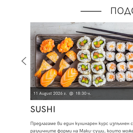
ПОД
11 August 2026 г. @ 18:30 ч.
SUSHI
разберете
Предлагаме ви един кулинарен курс изпълнен с
ие,
различните форми на Маки-суши, които мож