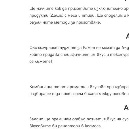
Ще научите как да приготвите изключително ар
продукти (Даши) с меса и птици. Ще споделим и
различните методи за приготвяне.
Със сигурност нудлите за Рамен не могат да бъ
който придава специфичният им вкус и текстура.
се лъжете!
Комбинациите от аромати и вкусове при избора 
разбира се е да постигнем баланс между основни
А
Заедно ще преминем отвъд познатия вкус на сус
вкусовите ви рецептори в космоса.