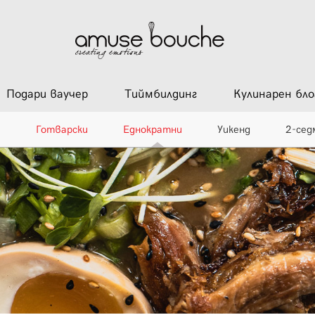
Подари ваучер
Тиймбилдинг
Кулинарен бло
и
Готварски
Еднократни
Уикенд
2-сед