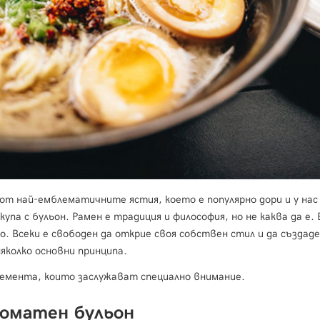
от най-емблематичните ястия, което е популярно дори и у нас
па с бульон. Рамен е традиция и философия, но не каква да е.
о. Всеки е свободен да открие своя собствен стил и да създаде
няколко основни принципа.
лемента, които заслужават специално внимание.
оматен бульон