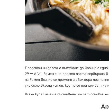
Предстои ни далечно пътуване до Япония с едно 
(ラーメン). Рамен е не просто паста сервирана в ку
на Рамен всичко се променя и еволюира постоянн
уникално вкусни ястия, които се подчиняват на 
Всяка купа Рамен е съставена от пет основни е
Ар