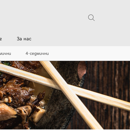
г
За нас
мични
4-седмични