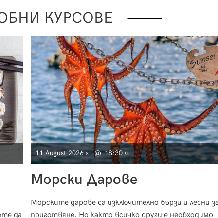
ОБНИ КУРСОВЕ
11 August 2026 г. @ 18:30 ч.
Морски Дарове
Морските дарове са изключително бързи и лесни з
ете да
приготвяне. Но както всичко други е необходимо