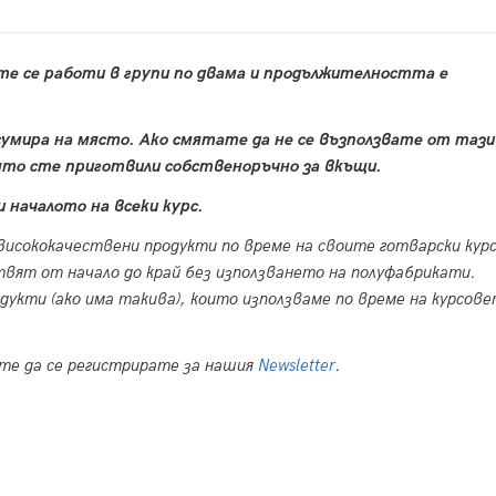
ете се работи в групи по двама и продължителността е
сумира на място. Ако смятате да не се възползвате от тази
то сте приготвили собственоръчно за вкъщи.
 началото на всеки курс.
висококачествени продукти по време на своите готварски кур
твят от начало до край без използването на полуфабрикати.
кти (ако има такива), които използваме по време на курсове
ете да се регистрирате за нашия
Newsletter
.