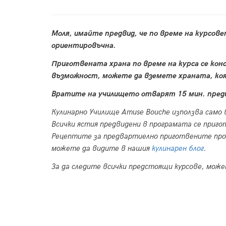
Моля, имайте предвид, че по време на курсов
ориентировъчна.
Приготвената храна по време на курса се кон
възможност, можете да вземете храната, коя
Вратите на училището отварят 15 мин. преди
Кулинарно Училище Amuse Bouche използва само 
Всички ястия предвидени в програмата се приго
Рецептите за предвартиелно приготвените проду
можете да видите в нашия
кулинарен блог
.
За да следите всички предстоящи курсове, мож