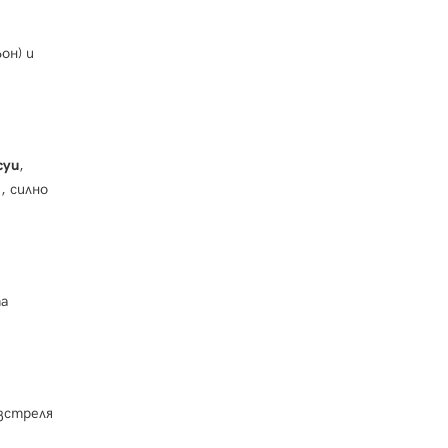
он) и
суи
,
, силно
та
изстреля