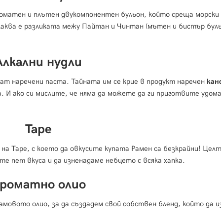
оматен и плътен двукомпонентен бульон, който среща морски
 каква е разликата межу Пайтан и Чинтан (мътен и бистър буль
Алкални нудли
дат наречени паста. Тайната им се крие в продукт наречен
кан
 И ако си мислите, че няма да можете да ги приготвите удома
Таре
на Таре, с което да овкусите купата Рамен са безкрайни! Цел
те пет вкуса и да изненадаме небцето с всяка хапка.
роматно олио
амовото олио, за да създадем свой собствен бленд, който да 