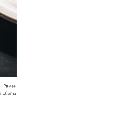
 - Рамен
 В света