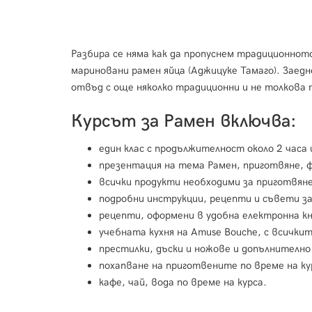
Разбира се няма как да пропуснем традиционнот
мариновани рамен яйца (Аджицуке Тамаго). Заед
отвъд с още няколко традиционни и не толкова 
Курсът за Рамен включва:
един клас с продължителност около 2 часа 
презентация на тема Рамен, приготвяне, 
всички продукти необходими за приготвяне
подробни инструкции, рецепти и съвети з
рецепти, оформени в удобна електронна к
учебната кухня на Amuse Bouche, с всички
престилки, дъски и ножове и допълнително
похапване на приготвените по време на ку
кафе, чай, вода по време на курса.