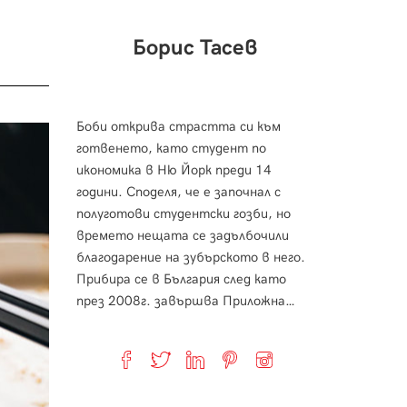
Борис Тасев
Боби открива страстта си към
готвенето, като студент по
икономика в Ню Йорк преди 14
години. Споделя, че е започнал с
полуготови студентски гозби, но
времето нещата се задълбочили
благодарение на зубърското в него.
Прибира се в България след като
през 2008г. завършва Приложна…