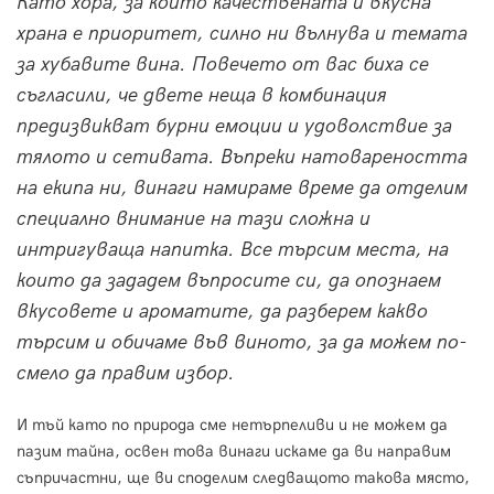
Като хора, за които качествената и вкусна
храна е приоритет, силно ни вълнува и темата
за хубавите вина. Повечето от вас биха се
съгласили, че двете неща в комбинация
предизвикват бурни емоции и удоволствие за
тялото и сетивата. Въпреки натовареността
на екипа ни, винаги намираме време да отделим
специално внимание на тази сложна и
интригуваща напитка. Все търсим места, на
които да зададем въпросите си, да опознаем
вкусовете и ароматите, да разберем какво
търсим и обичаме във виното, за да можем по-
смело да правим избор.
И тъй като по природа сме нетърпеливи и не можем да
пазим тайна, освен това винаги искаме да ви направим
съпричастни, ще ви споделим следващото такова място,