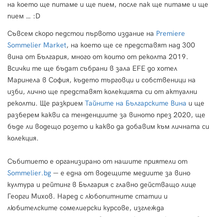
на което ще питаме и ще пием, после пак ще питаме и ще
пием … :D
Съвсем скоро педстои първото издание на
Premiere
Sommelier Market
, на което ще се представят над 300
вина от България, много от които от реколта 2019.
Всички те ще бъдат събрани в зала EFE до хотел
Маринела в София, където търговци и собственици на
изби, лично ще представят колекцията си от актуални
реколти. Ще разкрием
Тайните на Българските Вина
и ще
разберем какви са тенденциите за виното през 2020, ще
бъде ли водещо розето и какво да добавим към личната си
колекция.
Събитието е организирано от нашите приятели от
Sommelier.bg
— е една от водещите медиите за вино
култура и рейтинг в България с главно действащо лице
Георги Михов. Наред с любопитните статии и
любителските сомелиерски курсове, изглежда