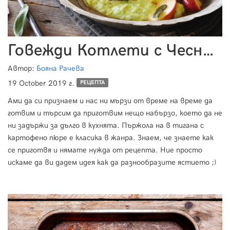
Говежди Котлети с Чесново Картофено Пюре и Ябълки
Автор:
Бояна Рачева
19 October 2019 г.
РЕЦЕПТА
Ами да си признаем и нас ни мързи от време на време да
готвим и търсим да приготвим нещо набързо, което да не
ни задържи за дълго в кухнята. Пържола на в тигана с
картофено пюре е класика в жанра. Знаем, че знаете как
се приготвя и нямате нужда от рецепта. Ние просто
искаме да ви дадем идея как да разнообразите ястието ;)