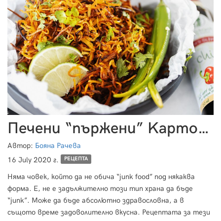
Печени “пържени” Kартофки
Автор:
Бояна Рачева
16 July 2020 г.
РЕЦЕПТА
Няма човек, който да не обича “junk food” под някаква
форма. Е, не е задължително този тип храна да бъде
“junk”. Може да бъде абсолютно здравословна, а в
същото време задоволително вкусна. Рецептата за тези