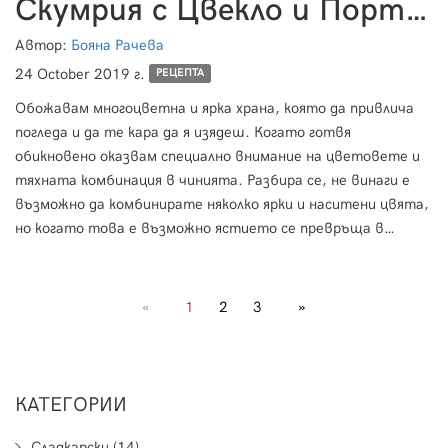
Скумрия с Цвекло и Портокали
Автор:
Бояна Рачева
24 October 2019 г.
РЕЦЕПТА
Обожавам многоцветна и ярка храна, която да привлича
погледа и да те кара да я изядеш. Когато готвя
обикновено оказвам специално внимание на цветовете и
тяхната комбинация в чинията. Разбира се, не винаги е
възможно да комбинирате няколко ярки и наситени цвята,
но когато това е възможно ястието се превръща в
истинско изкуство.
«
1
2
3
»
КАТЕГОРИИ
Сладкарски (14)