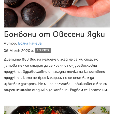
Бонбони от Овесени Ядки
Автор:
Бояна Рачева
05 March 2020 г.
РЕЦЕПТА
Диетите във вид на неядене и глад не са ми сила, но
затова пък се старая да се храня с по-здравословни
продукти. Здравословни от гледна точка на качествени
продукти, като не броя калории, но се опитвам да
избягвам захарта. Не ми се получава и обикновено все си
търся нещичко сладичко за хапване. Радвам се когато има
здравословни опции на лице, от които няма след това да
ми бъде гузно. Ето една такава.