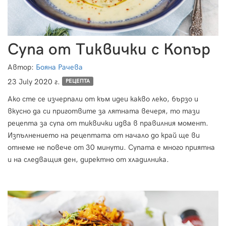
Супа от Тиквички с Копър
Автор:
Бояна Рачева
23 July 2020 г.
РЕЦЕПТА
Ако сте се изчерпали от към идеи какво леко, бързо и
вкусно да си приготвите за лятната вечеря, то тази
рецепта за супа от тиквички идва в правилния момент.
Изпълнението на рецептата от начало до край ще ви
отнеме не повече от 30 минути. Супата е много приятна
и на следващия ден, директно от хладилника.