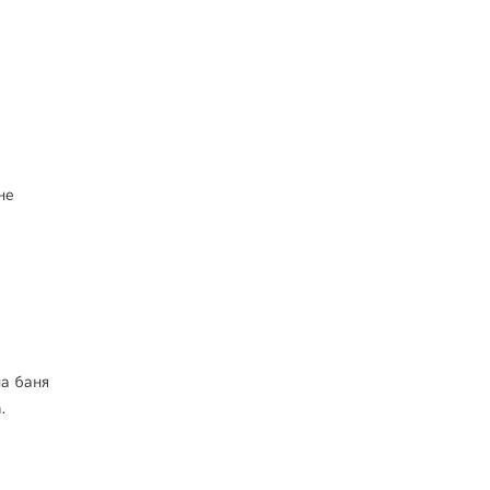
не
а баня
.