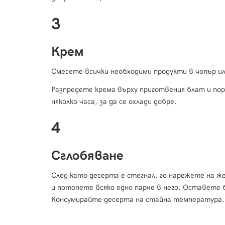
3
Крем
Смесете всички необходими продукти в чопър ил
Разпредете крема върху приготвения блат и по
няколко часа, за да се охлади добре.
4
Сглобяване
След като десерта е стегнал, го нарежете на 
и потопете всяко едно парче в него. Оставете 
Консумирайте десерта на стайна температура.