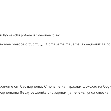
и кухненски робот и смелите фино.
ръсете отгоре с фъстъци. Оставете тавата в хладилник за по
желаните от вас парчета. Стопете натуралния шоколад на водн
барчетата върху решетка или хартия за печене, за да стегнат