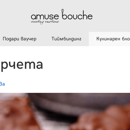
Подари ваучер
Тиймбилдинг
Кулинарен бло
арчета
ва