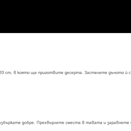
20 cm, в която ще приготвите десерта. Застелете дъното ѝ с
разбъркате добре. Прехвърлете сместа в тавата и заравнете 