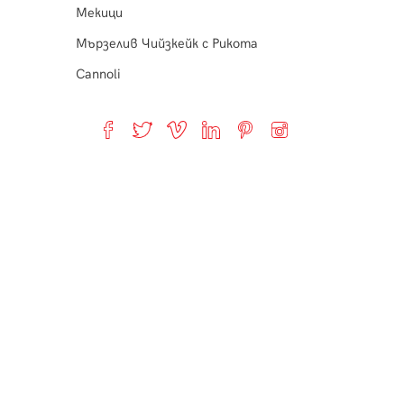
Мекици
Мързелив Чийзкейк с Рикота
Cannoli