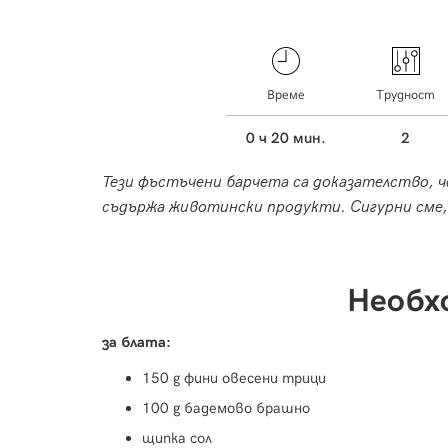
Време
Трудност
0 ч 20 мин.
2
Тези фъстъчени барчета са доказателство, ч
съдържа животински продукти. Сигурни сме, 
Необх
за блата:
150 g фини овесени трици
100 g бадемово брашно
щипка сол