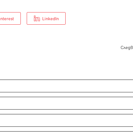
interest
LinkedIn
След