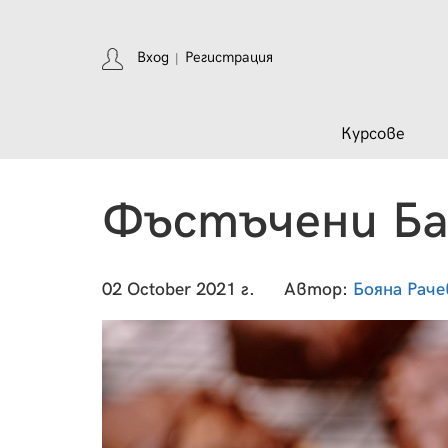
Вход
Регистрация
|
Курсове
Фъстъчени Б
02 October 2021 г.
Автор:
Бояна Раче