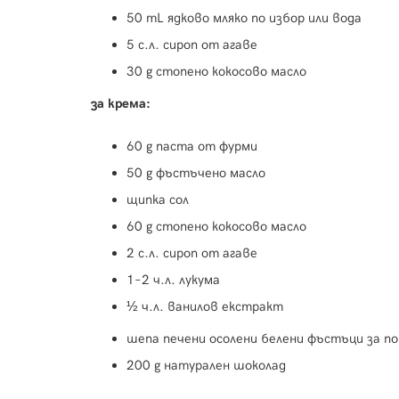
50 mL ядково мляко по избор или вода
5 с.л. сироп от агаве
30 g стопено кокосово масло
за крема:
60 g паста от фурми
50 g фъстъчено масло
щипка сол
60 g стопено кокосово масло
2 с.л. сироп от агаве
1–2 ч.л. лукума
½ ч.л. ванилов екстракт
шепа печени осолени белени фъстъци за п
200 g натурален шоколад