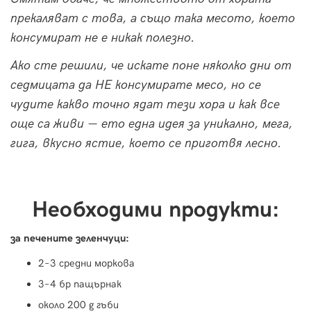
прекаляват с това, а също така месото, което
консумират не е никак полезно.
Ако сте решили, че искате поне няколко дни от
седмицата да НЕ консумирате месо, но се
чудите какво точно ядат тези хора и как все
още са живи — ето една идея за уникално, мега,
гига, вкусно ястие, което се приготвя лесно.
Необходими продукти:
за печените зеленчуци:
2–3 средни моркова
3–4 бр пащърнак
около 200 g гъби