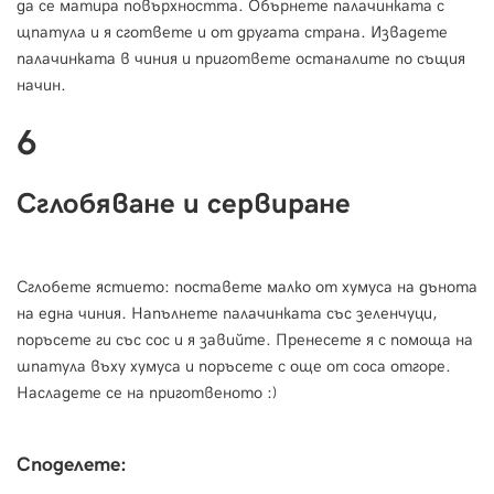
да се матира повърхността. Обърнете палачинката с
щпатула и я сгответе и от другата страна. Извадете
палачинката в чиния и пригответе останалите по същия
начин.
6
Сглобяване и сервиране
Сглобете ястието: поставете малко от хумуса на дънота
на една чиния. Напълнете палачинката със зеленчуци,
поръсете ги със сос и я завийте. Пренесете я с помоща на
шпатула въху хумуса и поръсете с още от соса отгоре.
Насладете се на приготвеното :)
Споделете: