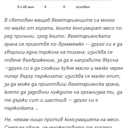
0 ч 45 мин.
4
5
основно
В световен мащаб вегетарианците са много
по-малко от хората, които консумират месо по
ред причини, сред които: вегетарианската
храна се приготвя по-времеемко — друго си е да
хвърлиш една пържола на тигана; изисква се
повече въображение, за да я направите вкусна
—друго си е да сложиш кубче масло и малко черен
пипер върху пържолата; изисква се малко опит,
за да може да приготвиш вегетарианска храна,
която да задоволи нуждите на организма ти, да
те държи сит и щастлив — друго си е
пържолката …
Не, нямам нищо против консумацията на месо.
Смятам обаче, че множеството от хората