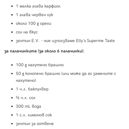
1 малка глава карфиол
1 глава червен лук
около 100 g орехи
сол на вкус
зехтин E.V. - ние използваме Elly's Superme Taste
за палачинките (за около 6 палачинки):
100 g нахутено брашно
50 g конопено брашно (или може да го замените с
нахутено)
1 ч.л. бакпулвер
½ ч.л. сол
300 mL вода
1 с.л. лимонов сок
зехтин за готвене