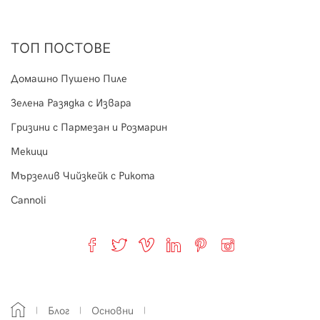
ТОП ПОСТОВЕ
Домашно Пушено Пиле
Зелена Разядка с Извара
Гризини с Пармезан и Розмарин
Мекици
Мързелив Чийзкейк с Рикота
Cannoli
Блог
Основни