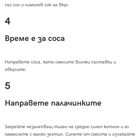
със сол и лимонов сок на вкус.
4
Време е за соса
Направете соса, като смесите всички съставки и
овкусите.
5
Направете палачинките
Загрейте незалепващ тиган на средно силен котлон и го
намаслете с малко зехтин. Сипете от сместа и изчакайте