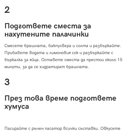
2
Подгответе сместа за
нахутените палачинки
Смесете брашната, бакпулвера и солта и разбъркайте.
Прибавете водата и лимоновия сок и разбъркайте с
бъркалка за яйца. Оставете сместа да престои около 15
минути, за да се хидратират брашната.
3
През това време подгответе
хумуса
Пасирайте с ръчен пасатор всички съставки. Овкусете