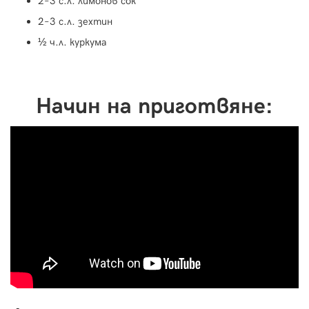
2–3 с.л. лимонов сок
2–3 с.л. зехтин
½ ч.л. куркума
Начин на приготвяне: