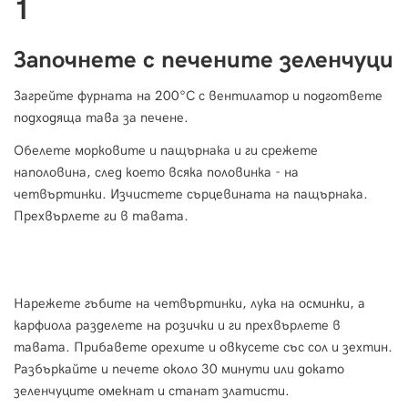
1
Започнете с печените зеленчуци
Загрейте фурната на 200°С с вентилатор и подгответе
подходяща тава за печене.
Обелете морковите и пащърнака и ги срежете
наполовина, след което всяка половинка - на
четвъртинки. Изчистете сърцевината на пащърнака.
Прехвърлете ги в тавата.
Нарежете гъбите на четвъртинки, лука на осминки, а
карфиола разделете на розички и ги прехвърлете в
тавата. Прибавете орехите и овкусете със сол и зехтин.
Разбъркайте и печете около 30 минути или докато
зеленчуците омекнат и станат златисти.