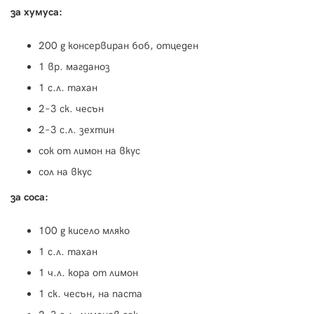
за хумуса:
200 g консервиран боб, отцеден
1 вр. магданоз
1 с.л. тахан
2–3 ск. чесън
2–3 с.л. зехтин
сок от лимон на вкус
сол на вкус
за соса:
100 g кисело мляко
1 с.л. тахан
1 ч.л. кора от лимон
1 ск. чесън, на паста